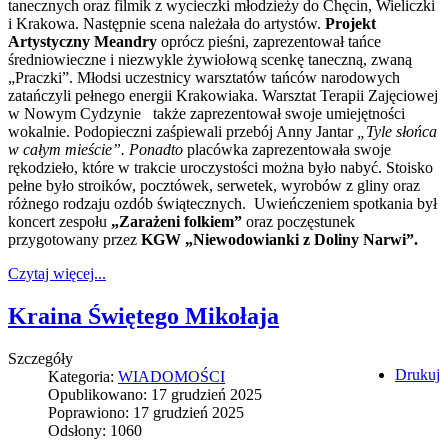
tanecznych oraz filmik z wycieczki młodzieży do Chęcin, Wieliczki
i Krakowa. Następnie scena należała do artystów.
Projekt
Artystyczny
Meandry
oprócz pieśni, zaprezentował tańce
średniowieczne i niezwykle żywiołową scenkę taneczną, zwaną
„Praczki”. Młodsi uczestnicy warsztatów tańców narodowych
zatańczyli pełnego energii Krakowiaka. Warsztat Terapii Zajęciowej
w Nowym Cydzynie także zaprezentował swoje umiejętności
wokalnie. Podopieczni zaśpiewali przebój Anny Jantar
„Tyle słońca
w całym mieście”.
Ponadto
placówka zaprezentowała swoje
rękodzieło, które w trakcie uroczystości można było nabyć. Stoisko
pełne było stroików, pocztówek, serwetek, wyrobów z gliny oraz
różnego rodzaju ozdób świątecznych.
Uwieńczeniem spotkania był
koncert zespołu
„Zarażeni folkiem”
oraz poczęstunek
przygotowany przez
KGW „Niewodowianki z Doliny Narwi”
.
Czytaj więcej...
Kraina Świętego Mikołaja
Szczegóły
Drukuj
Kategoria:
WIADOMOŚCI
Opublikowano: 17 grudzień 2025
Poprawiono: 17 grudzień 2025
Odsłony: 1060