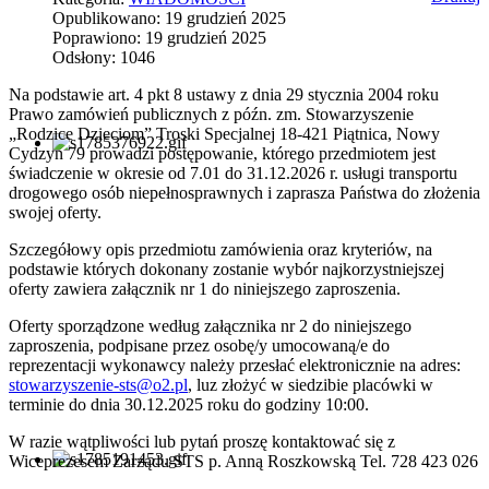
Opublikowano: 19 grudzień 2025
Poprawiono: 19 grudzień 2025
Odsłony: 1046
Na podstawie art. 4 pkt 8 ustawy z dnia 29 stycznia 2004 roku
Prawo zamówień publicznych z późn. zm. Stowarzyszenie
„Rodzice Dzieciom” Troski Specjalnej 18-421 Piątnica, Nowy
Cydzyn 79 prowadzi postępowanie, którego przedmiotem jest
świadczenie w okresie od 7.01 do 31.12.2026 r. usługi transportu
drogowego osób niepełnosprawnych i zaprasza Państwa do złożenia
swojej oferty.
Szczegółowy opis przedmiotu zamówienia oraz kryteriów, na
podstawie których dokonany zostanie wybór najkorzystniejszej
oferty zawiera załącznik nr 1 do niniejszego zaproszenia.
Oferty sporządzone według załącznika nr 2 do niniejszego
zaproszenia, podpisane przez osobę/y umocowaną/e do
reprezentacji wykonawcy należy przesłać elektronicznie na adres:
stowarzyszenie-sts@o2.pl
, luz złożyć w siedzibie placówki w
terminie do dnia 30.12.2025 roku do godziny 10:00.
W razie wątpliwości lub pytań proszę kontaktować się z
Wiceprezesem Zarządu STS p. Anną Roszkowską Tel. 728 423 026