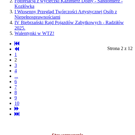
Fotorelacja z wycieczki Kazimierz Dolny - Sandomierz -
Kozłówka
I Wiosenny Przegląd Twórczości Artystycznej Osób z
Niepełnosprawnościami
IV Biebrzański Rajd Pojazdów Zabytkowych - Radziłów
2025.
Walentynki w WTZ!
Strona 2 z 12
1
2
3
4
...
6
7
8
9
10