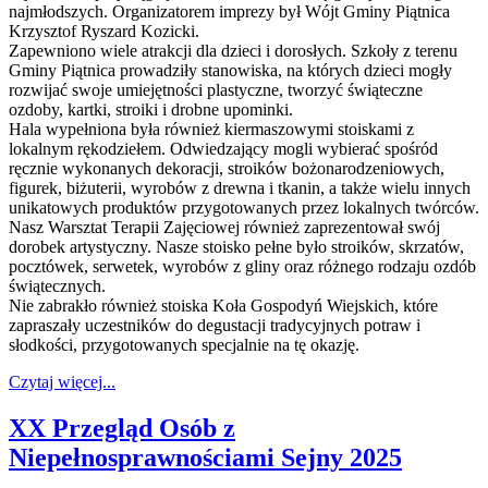
najmłodszych. Organizatorem imprezy był Wójt Gminy Piątnica
Krzysztof Ryszard Kozicki.
Zapewniono wiele atrakcji dla dzieci i dorosłych. Szkoły z terenu
Gminy Piątnica prowadziły stanowiska, na których dzieci mogły
rozwijać swoje umiejętności plastyczne, tworzyć świąteczne
ozdoby, kartki, stroiki i drobne upominki.
Hala wypełniona była również kiermaszowymi stoiskami z
lokalnym rękodziełem. Odwiedzający mogli wybierać spośród
ręcznie wykonanych dekoracji, stroików bożonarodzeniowych,
figurek, biżuterii, wyrobów z drewna i tkanin, a także wielu innych
unikatowych produktów przygotowanych przez lokalnych twórców.
Nasz Warsztat Terapii Zajęciowej również zaprezentował swój
dorobek artystyczny. Nasze stoisko pełne było stroików, skrzatów,
pocztówek, serwetek, wyrobów z gliny oraz różnego rodzaju ozdób
świątecznych.
Nie zabrakło również stoiska Koła Gospodyń Wiejskich, które
zapraszały uczestników do degustacji tradycyjnych potraw i
słodkości, przygotowanych specjalnie na tę okazję.
Czytaj więcej...
XX Przegląd Osób z
Niepełnosprawnościami Sejny 2025