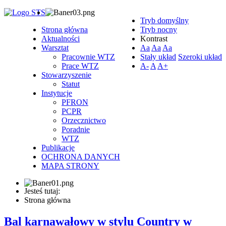
Tryb domyślny
Strona główna
Tryb nocny
Aktualności
Kontrast
Warsztat
Aa
Aa
Aa
Pracownie WTZ
Stały układ
Szeroki układ
Prace WTZ
A-
A
A+
Stowarzyszenie
Statut
Instytucje
PFRON
PCPR
Orzecznictwo
Poradnie
WTZ
Publikacje
OCHRONA DANYCH
MAPA STRONY
Jesteś tutaj:
Strona główna
Bal karnawałowy w stylu Country w