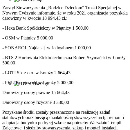
Zarząd Stowarzyszenia „Rodzice Dzieciom” Troski Specjalnej w
Nowym Cydzynie informuje, że w roku 2021 organizacja pozyskała
darowizny w kwocie 18 994,43 zł.:
- Hexa Bank Spółdzielczy w Piątnicy 1 500,00
- OSM w Piątnicy 5 000,00
- SONAROL Najda s.j. w Jedwabnem 1 000,00
- BTS 2 Hurtownia Elektrotechniczna Robert Szymański w Łomży
500,00
- LOTI Sp. z o.o. w Łomży 2 664,43
- PHU Kurpiewski w Łomży 5 000,00
Darowizny osoby prawne 15 664,43
Darowizny osoby fizyczne 3 330,00
Pozyskane środki zostały przeznaczone na realizację zadań
statutowych oraz bieżącą działalnością stowarzyszenia tj.: remont i
adaptacja budynku po byłej szkole na potrzeby Warsztatu Terapii
Zajęciowej i siedziby stowarzyszenia, zakup i montaż instalacji