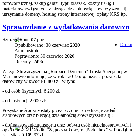
fotowoltaicznej, zakup garażu typu blaszak, koszty usług i
materiałów związanych z bieżącą działalnością stowarzyszenia tj.
utrzymanie domeny, hosting strony internetowej, opłaty KRS itp.
Sprawozdanie z wydatkowania darowizn
Szczegóły
Drukuj
Opublikowano: 30 czerwiec 2020
Administrator
Poprawiono: 30 czerwiec 2020
Odsłony: 2496
Zarząd Stowarzyszenia „Rodzice Dzieciom” Troski Specjalnej w
Marianowie informuje, że w roku 2019 organizacja pozyskała
darowizny w kwocie 8 800 zł. w tym:
- od osób fizycznych 6 200 zł.
- od instytucji 2 600 zł.
Pozyskane środki zostały przeznaczone na realizację zadań
statutowych oraz bieżącą działalnością stowarzyszenia tj.:
- dofinansowanie transportu oraz pobytu osób niepełnosprawnych i
opiekunów w Ośrodku Wypoczynkowym „Poddąbek” w Poddąbiu
k. Ustki - 5 169,97 zł.