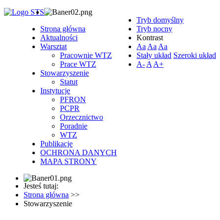
Tryb domyślny
Strona główna
Tryb nocny
Aktualności
Kontrast
Warsztat
Aa
Aa
Aa
Pracownie WTZ
Stały układ
Szeroki układ
Prace WTZ
A-
A
A+
Stowarzyszenie
Statut
Instytucje
PFRON
PCPR
Orzecznictwo
Poradnie
WTZ
Publikacje
OCHRONA DANYCH
MAPA STRONY
Jesteś tutaj:
Strona główna
>>
Stowarzyszenie