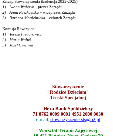
Zarząd Stowarzyszenia (kadencja 2022-2025)
1) Iwona Walczyk
- prezes Zarządu
2) Anna Roszkowska
– wiceprezes Zarządu
3) Barbara Mogielnicka
– członek Zarządu
Komisja Rewizyjna:
1) Teresa Fiedorowicz
2) Maria Waluś
3) Józef Cwalina
Stowarzyszenie
"Rodzice Dzieciom"
Troski Specjalnej
Hexa Bank Spółdzielczy
71 8762 0009 0001 4951 2000 0030
e-mail:
stowarzyszenie-sts@o2.pl
Warsztat Terapii Zajęciowej
18-421 Piątnica, Nowy Cydzyn 79