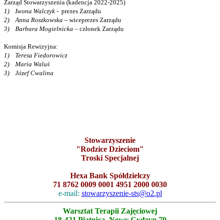
Zarząd Stowarzyszenia (kadencja 2022-2025)
1) Iwona Walczyk
- prezes Zarządu
2) Anna Roszkowska
– wiceprezes Zarządu
3) Barbara Mogielnicka
– członek Zarządu
Komisja Rewizyjna:
1) Teresa Fiedorowicz
2) Maria Waluś
3) Józef Cwalina
Stowarzyszenie
"Rodzice Dzieciom"
Troski Specjalnej
Hexa Bank Spółdzielczy
71 8762 0009 0001 4951 2000 0030
e-mail:
stowarzyszenie-sts@o2.pl
Warsztat Terapii Zajęciowej
18-421 Piątnica, Nowy Cydzyn 79