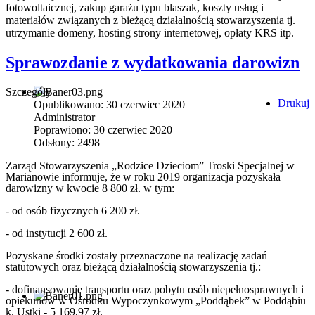
fotowoltaicznej, zakup garażu typu blaszak, koszty usług i
materiałów związanych z bieżącą działalnością stowarzyszenia tj.
utrzymanie domeny, hosting strony internetowej, opłaty KRS itp.
Sprawozdanie z wydatkowania darowizn
Szczegóły
Drukuj
Opublikowano: 30 czerwiec 2020
Administrator
Poprawiono: 30 czerwiec 2020
Odsłony: 2498
Zarząd Stowarzyszenia „Rodzice Dzieciom” Troski Specjalnej w
Marianowie informuje, że w roku 2019 organizacja pozyskała
darowizny w kwocie 8 800 zł. w tym:
- od osób fizycznych 6 200 zł.
- od instytucji 2 600 zł.
Pozyskane środki zostały przeznaczone na realizację zadań
statutowych oraz bieżącą działalnością stowarzyszenia tj.:
- dofinansowanie transportu oraz pobytu osób niepełnosprawnych i
opiekunów w Ośrodku Wypoczynkowym „Poddąbek” w Poddąbiu
k. Ustki - 5 169,97 zł.