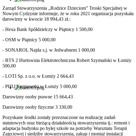
Zarząd Stowarzyszenia „Rodzice Dzieciom” Troski Specjalnej w
Nowym Cydzynie informuje, że w roku 2021 organizacja pozyskała
darowizny w kwocie 18 994,43 zł.:
- Hexa Bank Spółdzielczy w Piątnicy 1 500,00
- OSM w Piątnicy 5 000,00
- SONAROL Najda s.j. w Jedwabnem 1 000,00
- BTS 2 Hurtownia Elektrotechniczna Robert Szymański w Łomży
500,00
- LOTI Sp. z o.o. w Łomży 2 664,43
- PHU Kurpiewski w Łomży 5 000,00
Darowizny osoby prawne 15 664,43
Darowizny osoby fizyczne 3 330,00
Pozyskane środki zostały przeznaczone na realizację zadań
statutowych oraz bieżącą działalnością stowarzyszenia tj.: remont i
adaptacja budynku po byłej szkole na potrzeby Warsztatu Terapii
Zajęciowej i siedziby stowarzyszenia, zakup i montaż instalacji