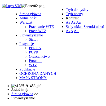
Tryb domyślny
Strona główna
Tryb nocny
Aktualności
Kontrast
Warsztat
Aa
Aa
Aa
Pracownie WTZ
Stały układ
Szeroki układ
Prace WTZ
A-
A
A+
Stowarzyszenie
Statut
Instytucje
PFRON
PCPR
Orzecznictwo
Poradnie
WTZ
Publikacje
OCHRONA DANYCH
MAPA STRONY
Jesteś tutaj:
Strona główna
>>
Stowarzyszenie