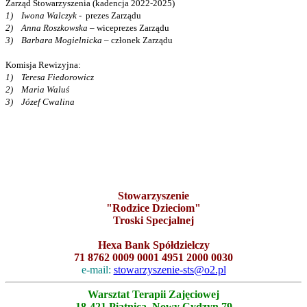
Zarząd Stowarzyszenia (kadencja 2022-2025)
1) Iwona Walczyk
- prezes Zarządu
2) Anna Roszkowska
– wiceprezes Zarządu
3) Barbara Mogielnicka
– członek Zarządu
Komisja Rewizyjna:
1) Teresa Fiedorowicz
2) Maria Waluś
3) Józef Cwalina
Stowarzyszenie
"Rodzice Dzieciom"
Troski Specjalnej
Hexa Bank Spółdzielczy
71 8762 0009 0001 4951 2000 0030
e-mail:
stowarzyszenie-sts@o2.pl
Warsztat Terapii Zajęciowej
18-421 Piątnica, Nowy Cydzyn 79