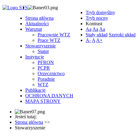
Tryb domyślny
Strona główna
Tryb nocny
Aktualności
Kontrast
Warsztat
Aa
Aa
Aa
Pracownie WTZ
Stały układ
Szeroki układ
Prace WTZ
A-
A
A+
Stowarzyszenie
Statut
Instytucje
PFRON
PCPR
Orzecznictwo
Poradnie
WTZ
Publikacje
OCHRONA DANYCH
MAPA STRONY
Jesteś tutaj:
Strona główna
>>
Stowarzyszenie