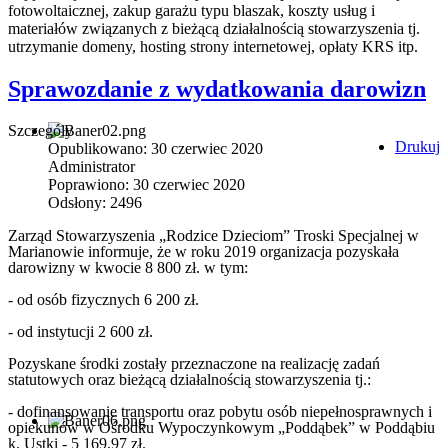
fotowoltaicznej, zakup garażu typu blaszak, koszty usług i
materiałów związanych z bieżącą działalnością stowarzyszenia tj.
utrzymanie domeny, hosting strony internetowej, opłaty KRS itp.
Sprawozdanie z wydatkowania darowizn
Szczegóły
Drukuj
Opublikowano: 30 czerwiec 2020
Administrator
Poprawiono: 30 czerwiec 2020
Odsłony: 2496
Zarząd Stowarzyszenia „Rodzice Dzieciom” Troski Specjalnej w
Marianowie informuje, że w roku 2019 organizacja pozyskała
darowizny w kwocie 8 800 zł. w tym:
- od osób fizycznych 6 200 zł.
- od instytucji 2 600 zł.
Pozyskane środki zostały przeznaczone na realizację zadań
statutowych oraz bieżącą działalnością stowarzyszenia tj.:
- dofinansowanie transportu oraz pobytu osób niepełnosprawnych i
opiekunów w Ośrodku Wypoczynkowym „Poddąbek” w Poddąbiu
k. Ustki - 5 169,97 zł.