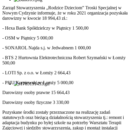
Zarząd Stowarzyszenia „Rodzice Dzieciom” Troski Specjalnej w
Nowym Cydzynie informuje, że w roku 2021 organizacja pozyskała
darowizny w kwocie 18 994,43 zł.:
- Hexa Bank Spółdzielczy w Piątnicy 1 500,00
- OSM w Piątnicy 5 000,00
- SONAROL Najda s.j. w Jedwabnem 1 000,00
- BTS 2 Hurtownia Elektrotechniczna Robert Szymański w Łomży
500,00
- LOTI Sp. z o.o. w Łomży 2 664,43
- PHU Kurpiewski w Łomży 5 000,00
Darowizny osoby prawne 15 664,43
Darowizny osoby fizyczne 3 330,00
Pozyskane środki zostały przeznaczone na realizację zadań
statutowych oraz bieżącą działalnością stowarzyszenia tj.: remont i
adaptacja budynku po byłej szkole na potrzeby Warsztatu Terapii
Zajęciowej i siedziby stowarzyszenia, zakup i montaż instalacji