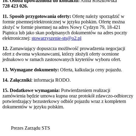
10. Osoba upoważniona do kontaktu:
Anna Roszkowska
728 423 026.
11. Sposób przygotowania oferty:
Ofertę należy sporządzić w
formie pisemnej/elektronicznej w języku polskim. Ofertę można
złożyć w formie pisemnej na adres Nowy Cydzyn 79, 18-421
Piątnica lub jako skan podpisanych dokumentów na adres poczty
elektronicznej:
stowarzyszenie-sts@o2.pl
12.
Zamawiający dopuszcza możliwość prowadzenia negocjacji
ofert z dwoma wykonawcami, którzy złożyli oferty ocenione
jednakowo w ramach zastosowanych kryteriów wyboru ofert.
13. Wymagane dokumenty:
Oferta, kalkulacja ceny pojazdu.
14. Załączniki
: informacja RODO.
15. Dodatkowe wymagania:
Potwierdzeniem realizacji
zamówienia będzie umowa kupna oraz protokół zdawczo-odbiorczy
potwierdzający bezusterkowy odbiór pojazdu wraz z kompletem
dokumentów w języku polskim.
Prezes Zarządu STS