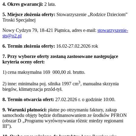
4. Okres gwarancji:
2 lata.
5. Miejsce złożenia oferty:
Stowarzyszenie „Rodzice Dzieciom”
Troski Specjalnej
Nowy Cydzyn 79, 18-421 Piątnica, adres e-mail:
stowarzyszenie-
sts@o2.pl
6. Termin złożenia oferty:
16.02-27.02.2026 rok
7. Przy wyborze oferty zostaną zastosowane następujące
kryteria oceny ofert:
1) cena maksymalna 169 000,00 zł. brutto.
3
2) inne: minimalna poj. silnika 1997 cm
, manualna skrzynia
biegów, klimatyzacja przód-tył.
8. Termin otwarcia ofert:
27.02.2026 r. o godzinie 10:00.
9. Warunki płatności:
płatne po otrzymaniu faktury, zakup
samochodu objęty będzie dofinansowaniem ze środków PFRON
(obszar D „Programu wyrównywania różnic miedzy regionami
III”).