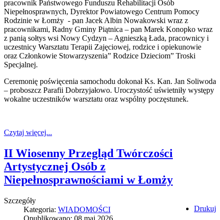
pracownik Państwowego Funduszu Rehabilitacji Osób
Niepełnosprawnych, Dyrektor Powiatowego Centrum Pomocy
Rodzinie w Łomży - pan Jacek Albin Nowakowski wraz z
pracownikami, Radny Gminy Piątnica – pan Marek Konopko wraz
z panią sołtys wsi Nowy Cydzyn – Agnieszką Łada, pracownicy i
uczestnicy Warsztatu Terapii Zajęciowej, rodzice i opiekunowie
oraz Członkowie Stowarzyszenia” Rodzice Dzieciom” Troski
Specjalnej.
Ceremonię poświęcenia samochodu dokonał Ks. Kan. Jan Soliwoda
– proboszcz Parafii Dobrzyjałowo. Uroczystość uświetniły występy
wokalne uczestników warsztatu oraz wspólny poczęstunek.
Czytaj więcej...
II Wiosenny Przegląd Twórczości
Artystycznej Osób z
Niepełnosprawnościami w Łomży
Szczegóły
Drukuj
Kategoria:
WIADOMOŚCI
Opublikowano: 08 maj 2026