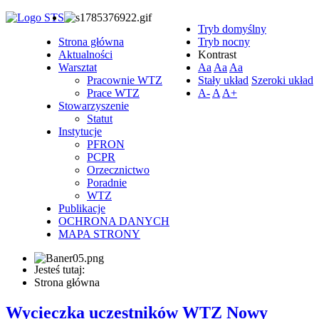
Tryb domyślny
Strona główna
Tryb nocny
Aktualności
Kontrast
Warsztat
Aa
Aa
Aa
Pracownie WTZ
Stały układ
Szeroki układ
Prace WTZ
A-
A
A+
Stowarzyszenie
Statut
Instytucje
PFRON
PCPR
Orzecznictwo
Poradnie
WTZ
Publikacje
OCHRONA DANYCH
MAPA STRONY
Jesteś tutaj:
Strona główna
Wycieczka uczestników WTZ Nowy