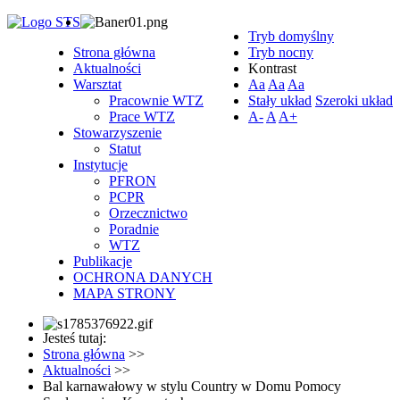
Tryb domyślny
Strona główna
Tryb nocny
Aktualności
Kontrast
Warsztat
Aa
Aa
Aa
Pracownie WTZ
Stały układ
Szeroki układ
Prace WTZ
A-
A
A+
Stowarzyszenie
Statut
Instytucje
PFRON
PCPR
Orzecznictwo
Poradnie
WTZ
Publikacje
OCHRONA DANYCH
MAPA STRONY
Jesteś tutaj:
Strona główna
>>
Aktualności
>>
Bal karnawałowy w stylu Country w Domu Pomocy