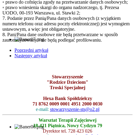
◦ prawo do cofnięcia zgody na przetwarzanie danych osobowych;
◦ prawo wniesienia skargi do organu nadzorczego, tj. Prezesa
UODO, 00-193 Warszawa, ul. Stawki 2;
7. Podanie przez Panią/Pana danych osobowych (z wyjątkiem
numeru telefonu oraz adresu poczty elektronicznej) jest wymogiem
ustawowym, a więc jest obligatoryjne.
8. Pani/Pana dane osobowe nie będą przetwarzane w sposób
zautomatyzowany i nie będą podlegać profilowaniu.
Poprzedni artykuł
Następny artykuł
Stowarzyszenie
"Rodzice Dzieciom"
Troski Specjalnej
Hexa Bank Spółdzielczy
71 8762 0009 0001 4951 2000 0030
e-mail:
stowarzyszenie-sts@o2.pl
Warsztat Terapii Zajęciowej
18-421 Piątnica, Nowy Cydzyn 79
Dyrektor tel. 728 423 026