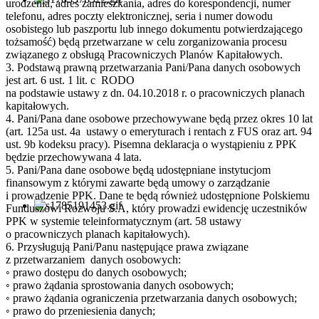
urodzenia, adres zamieszkania, adres do korespondencji, numer
telefonu, adres poczty elektronicznej, seria i numer dowodu
osobistego lub paszportu lub innego dokumentu potwierdzającego
tożsamość) będą przetwarzane w celu zorganizowania procesu
związanego z obsługą Pracowniczych Planów Kapitałowych.
3. Podstawą prawną przetwarzania Pani/Pana danych osobowych
jest art. 6 ust. 1 lit. c RODO
na podstawie ustawy z dn. 04.10.2018 r. o pracowniczych planach
kapitałowych.
4. Pani/Pana dane osobowe przechowywane będą przez okres 10 lat
(art. 125a ust. 4a ustawy o emeryturach i rentach z FUS oraz art. 94
ust. 9b kodeksu pracy). Pisemna deklaracja o wystąpieniu z PPK
będzie przechowywana 4 lata.
5. Pani/Pana dane osobowe będą udostępniane instytucjom
finansowym z którymi zawarte będą umowy o zarządzanie
i prowadzenie PPK. Dane te będą również udostępnione Polskiemu
Funduszowi Rozwoju S.A, który prowadzi ewidencję uczestników
PPK w systemie teleinformatycznym (art. 58 ustawy
o pracowniczych planach kapitałowych).
6. Przysługują Pani/Panu następujące prawa związane
z przetwarzaniem danych osobowych:
◦ prawo dostępu do danych osobowych;
◦ prawo żądania sprostowania danych osobowych;
◦ prawo żądania ograniczenia przetwarzania danych osobowych;
◦ prawo do przeniesienia danych;