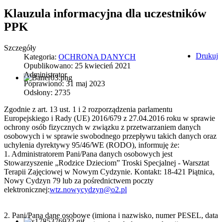
Klauzula informacyjna dla uczestników
PPK
Szczegóły
Drukuj
Kategoria:
OCHRONA DANYCH
Opublikowano: 25 kwiecień 2021
Administrator
Poprawiono: 31 maj 2023
Odsłony: 2735
Zgodnie z art. 13 ust. 1 i 2 rozporządzenia parlamentu
Europejskiego i Rady (UE) 2016/679 z 27.04.2016 roku w sprawie
ochrony osób fizycznych w związku z przetwarzaniem danych
osobowych i w sprawie swobodnego przepływu takich danych oraz
uchylenia dyrektywy 95/46/WE (RODO), informuję że:
1. Administratorem Pani/Pana danych osobowych jest
Stowarzyszenie „Rodzice Dzieciom” Troski Specjalnej - Warsztat
Terapii Zajęciowej w Nowym Cydzynie. Kontakt: 18-421 Piątnica,
Nowy Cydzyn 79 lub za pośrednictwem poczty
elektronicznej:
wtz.nowycydzyn@o2.pl
2. Pani/Pana dane osobowe (imiona i nazwisko, numer PESEL, data