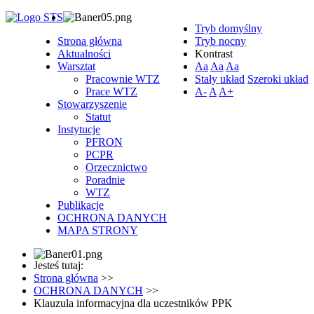
Tryb domyślny
Strona główna
Tryb nocny
Aktualności
Kontrast
Warsztat
Aa
Aa
Aa
Pracownie WTZ
Stały układ
Szeroki układ
Prace WTZ
A-
A
A+
Stowarzyszenie
Statut
Instytucje
PFRON
PCPR
Orzecznictwo
Poradnie
WTZ
Publikacje
OCHRONA DANYCH
MAPA STRONY
Jesteś tutaj:
Strona główna
>>
OCHRONA DANYCH
>>
Klauzula informacyjna dla uczestników PPK