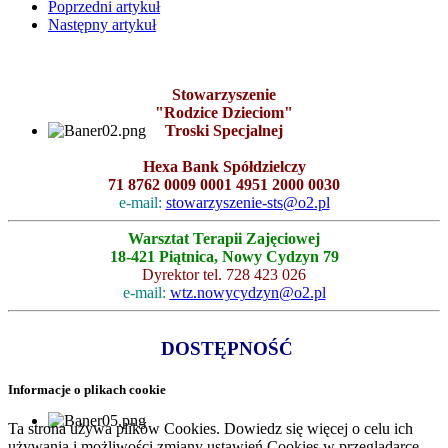
Poprzedni artykuł
Następny artykuł
Stowarzyszenie
"Rodzice Dzieciom"
Troski Specjalnej
Hexa Bank Spółdzielczy
71 8762 0009 0001 4951 2000 0030
e-mail:
stowarzyszenie-sts@o2.pl
Warsztat Terapii Zajęciowej
18-421 Piątnica, Nowy Cydzyn 79
Dyrektor tel. 728 423 026
e-mail:
wtz.nowycydzyn@o2.pl
DOSTĘPNOŚĆ
Informacje o plikach cookie
Ta strona używa plików Cookies. Dowiedz się więcej o celu ich
używania i możliwości zmiany ustawień Cookies w przeglądarce.