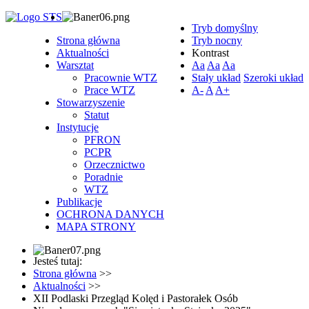
Tryb domyślny
Strona główna
Tryb nocny
Aktualności
Kontrast
Warsztat
Aa
Aa
Aa
Pracownie WTZ
Stały układ
Szeroki układ
Prace WTZ
A-
A
A+
Stowarzyszenie
Statut
Instytucje
PFRON
PCPR
Orzecznictwo
Poradnie
WTZ
Publikacje
OCHRONA DANYCH
MAPA STRONY
Jesteś tutaj:
Strona główna
>>
Aktualności
>>
XII Podlaski Przegląd Kolęd i Pastorałek Osób