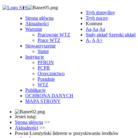
Tryb domyślny
Strona główna
Tryb nocny
Aktualności
Kontrast
Warsztat
Aa
Aa
Aa
Pracownie WTZ
Stały układ
Szeroki układ
Prace WTZ
A-
A
A+
Stowarzyszenie
Statut
Instytucje
PFRON
PCPR
Orzecznictwo
Poradnie
WTZ
Publikacje
OCHRONA DANYCH
MAPA STRONY
Jesteś tutaj:
Strona główna
>>
Aktualności
>>
Powiat Łomżyński liderem w pozyskiwaniu środków