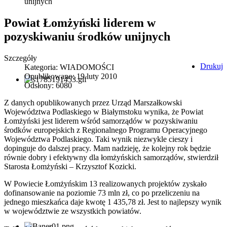
unijnych
Powiat Łomżyński liderem w
pozyskiwaniu środków unijnych
Szczegóły
Drukuj
Kategoria:
WIADOMOŚCI
Opublikowano: 19 luty 2010
Odsłony: 6080
Z danych opublikowanych przez Urząd Marszałkowski
Województwa Podlaskiego w Białymstoku wynika, że Powiat
Łomżyński jest liderem wśród samorządów w pozyskiwaniu
środków europejskich z Regionalnego Programu Operacyjnego
Województwa Podlaskiego. Taki wynik niezwykle cieszy i
dopinguje do dalszej pracy. Mam nadzieję, że kolejny rok będzie
równie dobry i efektywny dla łomżyńskich samorządów, stwierdził
Starosta Łomżyński – Krzysztof Kozicki.
W Powiecie Łomżyńskim 13 realizowanych projektów zyskało
dofinansowanie na poziomie 73 mln zł, co po przeliczeniu na
jednego mieszkańca daje kwotę 1 435,78 zł. Jest to najlepszy wynik
w województwie ze wszystkich powiatów.