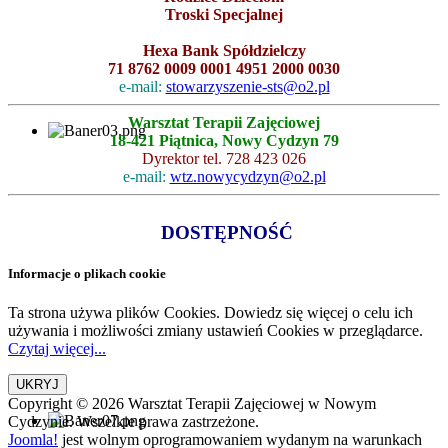
Troski Specjalnej
Hexa Bank Spółdzielczy
71 8762 0009 0001 4951 2000 0030
e-mail:
stowarzyszenie-sts@o2.pl
Warsztat Terapii Zajęciowej
18-421 Piątnica, Nowy Cydzyn 79
Dyrektor tel. 728 423 026
e-mail:
wtz.nowycydzyn@o2.pl
DOSTĘPNOŚĆ
Informacje o plikach cookie
Ta strona używa plików Cookies. Dowiedz się więcej o celu ich
używania i możliwości zmiany ustawień Cookies w przeglądarce.
Czytaj więcej...
Copyright © 2026 Warsztat Terapii Zajęciowej w Nowym
Cydzynie. Wszelkie prawa zastrzeżone.
Joomla!
jest wolnym oprogramowaniem wydanym na warunkach