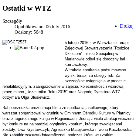
Ostatki w WTZ
Szczegóły
Drukuj
Opublikowano: 06 luty 2016
Odsłony: 5648
5 lutego 2016 r. w Warsztacie Terapii
Zajęciowej Stowarzyszenia "Rodzice
Dzieciom" Troski Specjalnej w
Marianowie odbył się doroczny bal
karnawałowy.
W trakcie spotkania podsumowano
wyniki terapii za ubiegły rok. Za
szczególne osiągnięcia w procesie
rehabilitacyjnym, zaangażowanie w zajęcia, koleżeńskość i wzorową
pracę miano „Uczestnika Roku 2015" oraz Nagrodę Dyrektora WTZ
otrzymała Olga Blusiewicz.
Bal poprzedziła prezentacja filmu ze spotkania jasełkowego, który
warsztat zorganizował w grudniu w Gminnym Ośrodku Kultury w Piątnicy
oraz z tegorocznego kuligu w Rogienicach. Jedną z wielu atrakcji wieczoru
był konkurs na najbardziej oryginalny kostium, którego zwycięzcami
zostały: Ewa Krystowczyk, Agnieszka Matejkowska i Iwona Kaczkowska.
Nie zabrakło też sesji fotograficznej, podczas której wszystkim