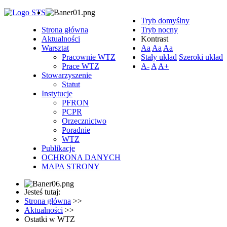
Tryb domyślny
Strona główna
Tryb nocny
Aktualności
Kontrast
Warsztat
Aa
Aa
Aa
Pracownie WTZ
Stały układ
Szeroki układ
Prace WTZ
A-
A
A+
Stowarzyszenie
Statut
Instytucje
PFRON
PCPR
Orzecznictwo
Poradnie
WTZ
Publikacje
OCHRONA DANYCH
MAPA STRONY
Jesteś tutaj:
Strona główna
>>
Aktualności
>>
Ostatki w WTZ