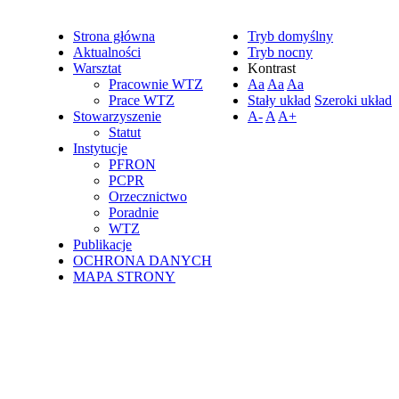
Strona główna
Tryb domyślny
Aktualności
Tryb nocny
Warsztat
Kontrast
Pracownie WTZ
Aa
Aa
Aa
Prace WTZ
Stały układ
Szeroki układ
Stowarzyszenie
A-
A
A+
Statut
Instytucje
PFRON
PCPR
Orzecznictwo
Poradnie
WTZ
Publikacje
OCHRONA DANYCH
MAPA STRONY