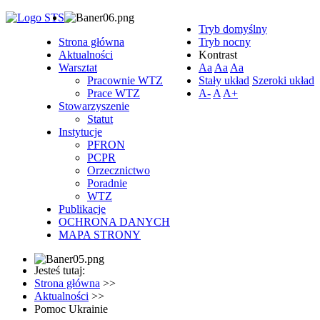
Tryb domyślny
Strona główna
Tryb nocny
Aktualności
Kontrast
Warsztat
Aa
Aa
Aa
Pracownie WTZ
Stały układ
Szeroki układ
Prace WTZ
A-
A
A+
Stowarzyszenie
Statut
Instytucje
PFRON
PCPR
Orzecznictwo
Poradnie
WTZ
Publikacje
OCHRONA DANYCH
MAPA STRONY
Jesteś tutaj:
Strona główna
>>
Aktualności
>>
Pomoc Ukrainie