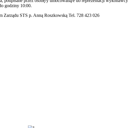
ia, podpisane przez osobę/y umocowaną/e do reprezentacji wykonawcy n
do godziny 10:00.
sem Zarządu STS p. Anną Roszkowską Tel. 728 423 026