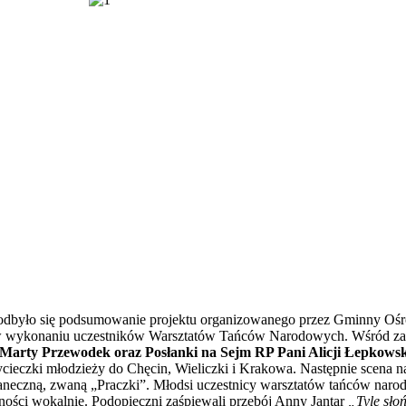
dbyło się podsumowanie projektu organizowanego przez Gminny Ośro
w wykonaniu uczestników Warsztatów Tańców Narodowych. Wśród zapr
 Marty Przewodek oraz Posłanki na Sejm RP Pani Alicji Łepkowsk
ycieczki młodzieży do Chęcin, Wieliczki i Krakowa. Następnie scena n
aneczną, zwaną „Praczki”. Młodsi uczestnicy warsztatów tańców narod
ści wokalnie. Podopieczni zaśpiewali przebój Anny Jantar
„Tyle sło