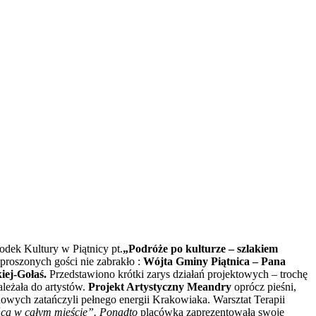
dek Kultury w Piątnicy pt.
„Podróże po kulturze – szlakiem
oszonych gości nie zabrakło :
Wójta Gminy Piątnica – Pana
iej-Gołaś.
Przedstawiono krótki zarys działań projektowych – trochę
ależała do artystów.
Projekt Artystyczny
Meandry
oprócz pieśni,
owych zatańczyli pełnego energii Krakowiaka. Warsztat Terapii
ńca w całym mieście”.
Ponadto
placówka zaprezentowała swoje